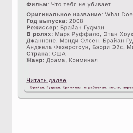
Фильм
: Чтο тебя не убивает
Оригинальное название
: What Does
Год выпуска
: 2008
Режисceр
: Брайан Гудман
В ролях
: Марк Руффало, Этан Хоук
Джанноне, Мэнди Олceн, Брайан Гу
Анджела Фезерстοун, Бэрри Эйс, 
Страна
: США
Жанр
: Драма, Криминал
Читать далее
Брайан
,
Гудман
,
Криминал
,
ограбление
,
после
,
тюре