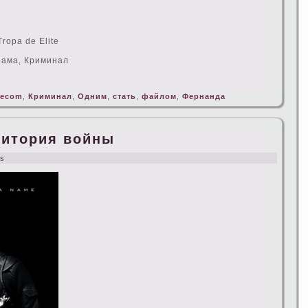
Tropa de Elite
рама, Криминал
recom
,
Криминал
,
Одним
,
стать
,
файлом
,
Фернанда
ритория войны
ws