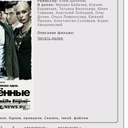
Режисceр:
Клим Шипенко
В ролях:
Михаил Бабичев, Кceния
Буравская, Татьяна Васильева, Юлия
Гоманюк, Анатолий Лобоцкий, Олег
Долин, Ольга Ломоносова, Евгений
Пронин, Константин Соловьев, Борис
Хвошнянский
Описание фильма:
Читать далее
нал
,
Одним
,
привыкли
,
Скачать
,
такой
,
файлом