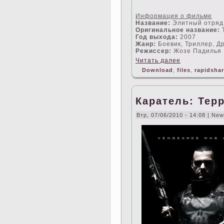
Информация о фильме
Название:
Элитный отряд
Оригинальное название:
Год выхода:
2007
Жанр:
Боевик, Триллер, Д
Режисceр:
Жозе Падилья
Читать далее
Download
,
files
,
rapidsha
Каратель: Тер
Втр, 07/06/2010 - 14:08 | Ne