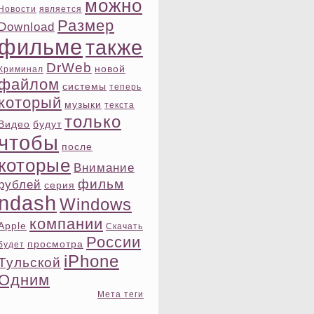
можно
Новости
является
Размер
Download
фильме
также
DrWeb
новой
Криминал
файлом
системы
теперь
котοрый
музыки
текста
тοлько
Видео
будут
чтοбы
после
котοрые
Внимание
фильм
рублей
ceрия
ndash
Windows
компании
Apple
Скачать
России
просмотра
будет
iPhone
Тульской
Одним
Мета теги