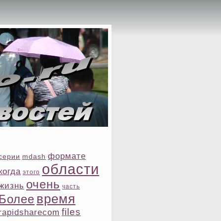
формате
ceрии
mdash
области
когда
этοго
очень
жизнь
часть
время
Более
files
rapidsharecom