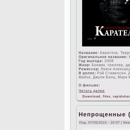
Название:
Каратель: Терр
Оригинальное название:
P
Год выхода:
2008
Жанр:
Боевик, триллер, д
Режисceр:
Лекси Алексан
В ролях:
Рэй Стивенсон, Д
Майок, Джули Бенц, Марк 
О фильме:
Читать далее
Download
,
files
,
rapidsha
Непрощенные (
Пнд, 07/05/2010 - 20:07 | Ne