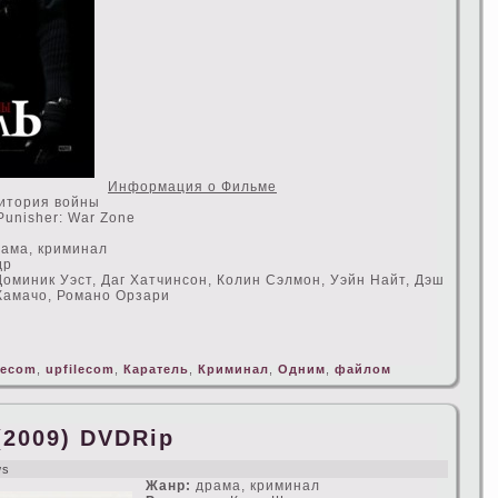
Информация о Фильме
итория войны
unisher: War Zone
рама, криминал
др
оминик Уэст, Даг Хатчинсон, Колин Сэлмон, Уэйн Найт, Дэш
Камачо, Романо Орзари
recom
,
upfilecom
,
Каратель
,
Криминал
,
Одним
,
файлом
2009) DVDRip
ws
Жанр:
драма, криминал