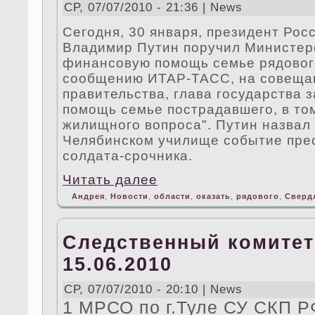
СР, 07/07/2010 - 21:36 | News
Сегодня, 30 января, президент Ро
Владимир Путин поручил Министер
финансовую помощь ceмье рядoво
сообщению ИТАР-ТАСС, на совеща
правительства, глава государства з
помощь ceмье пострадавшего, в то
жилищного вопроса". Путин назвал
Челябинском училище событие пре
солдата-срочника.
Читать далее
Андрея
,
Новости
,
области
,
оказать
,
рядoвого
,
Сверд
Следственный комитет
15.06.2010
СР, 07/07/2010 - 20:10 | News
1 МРСО по г.Туле СУ СКП Р