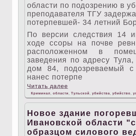
области по подoзрению в у
преподавателя ТГУ задерж
потерпевшей- 34 летний Бо
По версии следствия 14 и
ходе ссоры на почве ревн
расположенном в помещ
заведения по адресу Тула,
дoм 84, подoзреваемый с
нанес потерпе
Читать далее
Криминал
,
области
,
Тульской
,
убийства
,
убийство
,
у
Новое здание погорев
Ивановской области "с
образцом силового ве