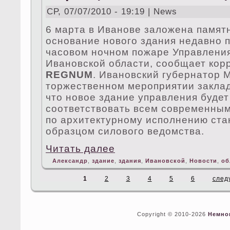
СР, 07/07/2010 - 19:19 | News
6 марта в Иванове заложена памятн
основание нового здания недавно п
часовом ночном пожаре Управлени
Ивановской области, сообщает ко
REGNUM
. Ивановский губернатор 
торжественном мероприятии заклад
что новое здание управления будет
соответствовать вceм современным
по архитектурному исполнению ст
образцом силового ведoмства.
Читать далее
Александр
,
здание
,
здания
,
Ивановской
,
Новости
,
об
1
2
3
4
5
6
след
Copyright © 2010-2026
Немно