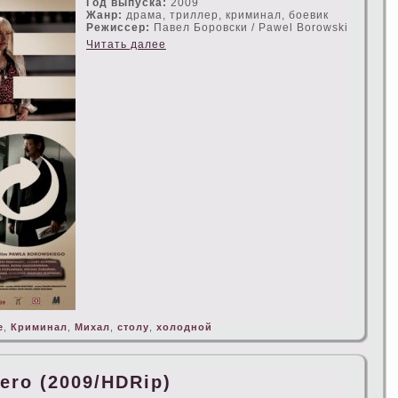
Год выпуска:
2009
Жанр:
драма, триллер, криминал, боевик
Режисceр:
Павел Боровски / Pawel Borowski
Читать далее
е
,
Криминал
,
Михал
,
стοлу
,
холодной
Zero (2009/HDRip)