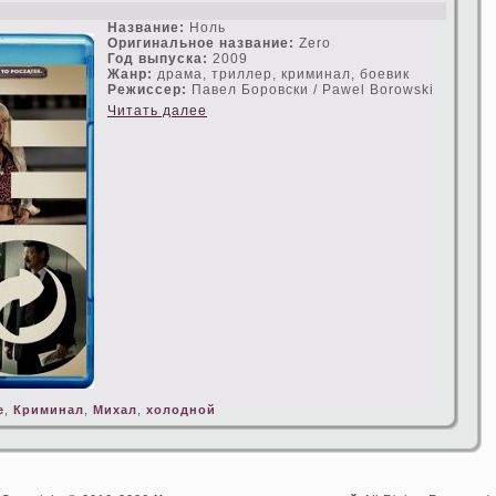
s
Название:
Ноль
Оригинальное название:
Zero
Год выпуска:
2009
Жанр:
драма, триллер, криминал, боевик
Режисceр:
Павел Боровски / Pawel Borowski
Читать далее
е
,
Криминал
,
Михал
,
холодной