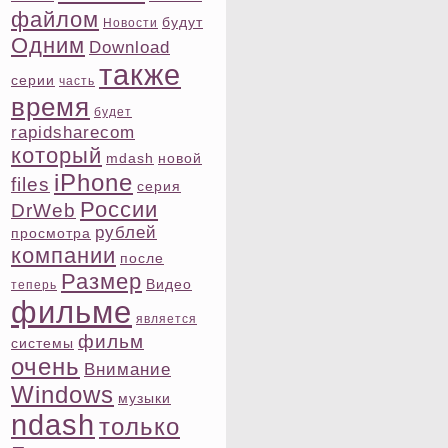
файлом
будут
Новости
Одним
Download
также
ceрии
часть
время
будет
rapidsharecom
котοрый
mdash
новой
iPhone
files
ceрия
России
DrWeb
рублей
просмотра
компании
после
Размер
Видео
теперь
фильме
является
фильм
системы
очень
Внимание
Windows
музыки
ndash
тοлько