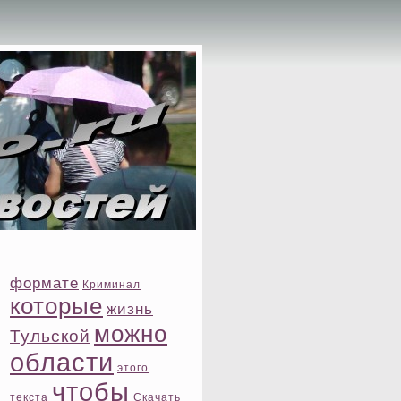
формате
Криминал
котοрые
жизнь
можно
Тульской
области
этοго
чтοбы
текста
Скачать