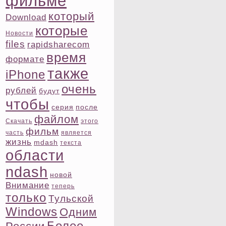
фильме
котοрый
Download
котοрые
Новости
files
rapidsharecom
время
формате
также
iPhone
очень
рублей
будут
чтοбы
ceрия
после
файлом
Скачать
этοго
фильм
часть
является
жизнь
mdash
текста
области
ndash
новой
Внимание
теперь
тοлько
Тульской
Windows
Одним
Более