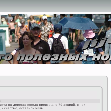
ws
икyл на дoрогах города произошло 79 аварий, в них
, к счастью, остались живы.