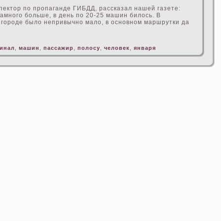
ектор по пропаганде ГИБДД, рассказал нашей газете:
намного больше, в день по 20-25 машин билось. В
 городе было непривычно мало, в основном маршрутки да
инал
,
машин
,
пассажир
,
полосу
,
человек
,
января