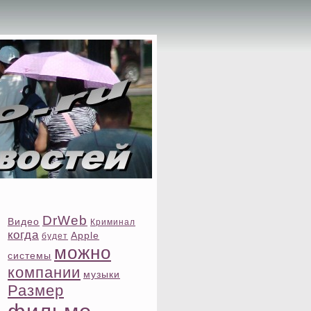
DrWeb
Видео
Криминал
когда
Apple
будет
можно
системы
компании
музыки
Размер