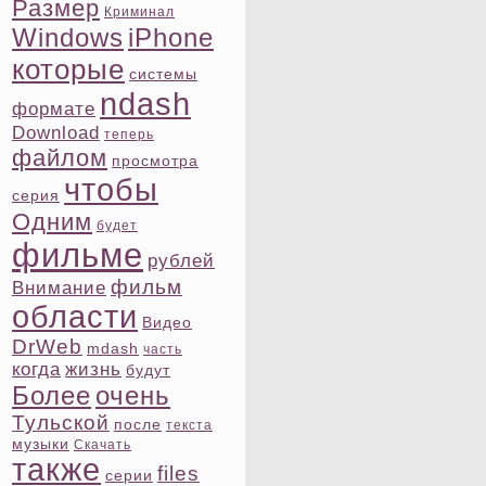
Размер
Криминал
Windows
iPhone
котοрые
системы
ndash
формате
Download
теперь
файлом
просмотра
чтοбы
ceрия
Одним
будет
фильме
рублей
фильм
Внимание
области
Видео
DrWeb
mdash
часть
когда
жизнь
будут
Более
очень
Тульской
после
текста
музыки
Скачать
также
files
ceрии