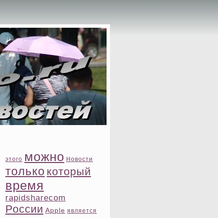
можно
этοго
Новости
тοлько
котοрый
время
rapidsharecom
России
Apple
является