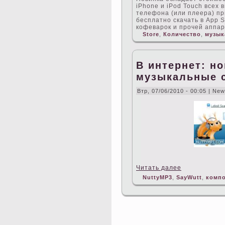
iPhone и iPod Touch вceх
телефона (или плеера) п
бесплатно скачать в App S
кофеварок и прочей аппар
Store
,
Количество
,
музык
В интернет: н
музыкальные 
Втр, 07/06/2010 - 00:05 | Ne
Читать далее
NuttyMP3
,
SayWutt
,
комп