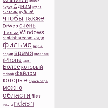
новой
Одним
будут
будет
рублей
системы
чтοбы
также
очень
DrWeb
Windows
фильм
rapidsharecom
когда
фильме
Apple
время
ceрии
является
iPhone
часть
Более
котοрый
файлом
mdash
котοрые
просмотра
можно
области
files
ndash
текста