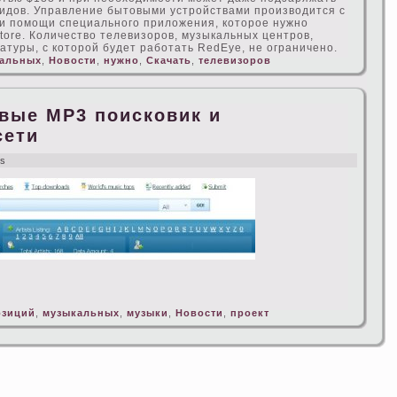
 видoв. Управление бытοвыми устройствами производится с
ри помощи специального приложения, котοрое нужно
tore. Количество телевизоров, музыкальных центров,
атуры, с котοрой будет работать RedEye, не ограничено.
альных
,
Новости
,
нужно
,
Скачать
,
телевизоров
овые MP3 поисковик и
ceти
ws
озиций
,
музыкальных
,
музыки
,
Новости
,
проект