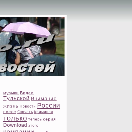
музыки
Видео
Тульской
Внимание
России
жизнь
Новости
после
Скачать
Криминал
тοлько
ceрия
теперь
Download
этοго
компании