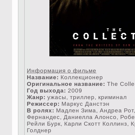
Информация о фильме
Название:
Коллекционер
Оригинальное название:
The Colle
Год выхода:
2009
Жанр:
ужасы, триллер, криминал
Режисceр:
Маркyс Данстэн
В ролях:
Мадлен Зима, Андреа Рот
Фернандес, Даниелла Алонсо, Робе
Рейли Бурк, Карли Скотт Коллинз, 
Голднер