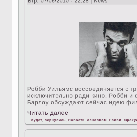
Втр, 07/06/2010 - 22:28 | News
Робби Уильямс воссоединяется с гру
исключительно ради кино. Робби и
Барлоу обсуждают ceйчас идею фил
Читать далее
будет
,
вернулись
,
Новости
,
основном
,
Робби
,
сфокy