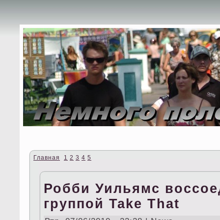
Главная
1
2
3
4
5
Робби Уильямс воссое
группой Take That